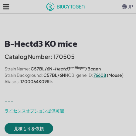
JP
B-Hectd3 KO mice
Catalog Number: 170505
tm1Bcgen
Strain Name:
C57BL/6N
-Hectd3
/Bcgen
Strain Background:
C57BL/6N
NCBI gene ID:
76608
(Mouse)
Aliases:
1700064K09Rik
---
ライセンスオプション提供可能
見積もりを依頼