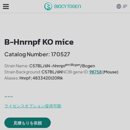
JP
B-Hnrnpf KO mice
Catalog Number: 170527
tm1Bcgen
Strain Name:
C57BL/6N
-Hnrnpf
/Bcgen
Strain Background:
C57BL/6N
NCBI gene ID:
98758
(Mouse)
Aliases:
Hnrpf; 4833420I20Rik
---
ライセンスオプション提供可能
見積もりを依頼