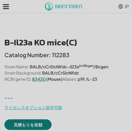
JP
B-Il23a KO mice(C)
Catalog Number: 112283
tm1Bcgen
Strain Name:
BALB/cCrSIcNifdc-
Il23a
/Bcgen
Strain Background:
BALB/cCrSlcNifdc
NCBI gene ID:
83430
(Mouse)
Aliases:
p19; IL-23
---
ライセンスオプション提供可能
見積もりを依頼