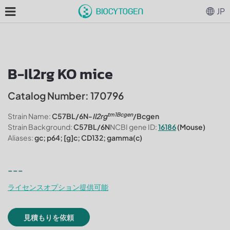
JP
B-Il2rg KO mice
Catalog Number: 170796
tm1Bcgen
Strain Name:
C57BL/6N-
Il2rg
/Bcgen
Strain Background:
C57BL/6N
NCBI gene ID:
16186
(Mouse)
Aliases:
gc; p64; [g]c; CD132; gamma(c)
---
ライセンスオプション提供可能
見積もりを依頼