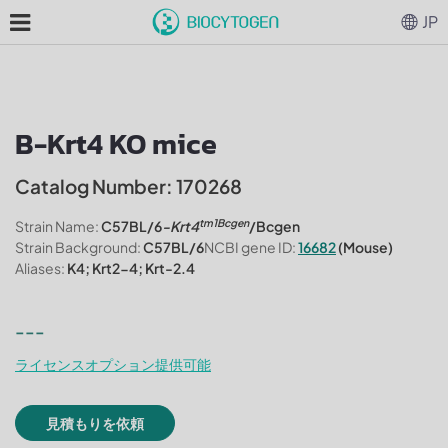
JP
B-Krt4 KO mice
Catalog Number: 170268
tm1Bcgen
Strain Name:
C57BL/6
-Krt4
/Bcgen
Strain Background:
C57BL/6
NCBI gene ID:
16682
(Mouse)
Aliases:
K4; Krt2-4; Krt-2.4
---
ライセンスオプション提供可能
見積もりを依頼