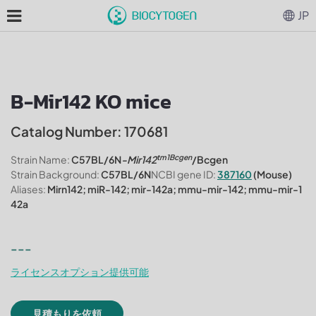
JP
B-Mir142 KO mice
Catalog Number: 170681
tm1Bcgen
Strain Name:
C57BL/6N
-Mir142
/Bcgen
Strain Background:
C57BL/6N
NCBI gene ID:
387160
(Mouse)
Aliases:
Mirn142; miR-142; mir-142a; mmu-mir-142; mmu-mir-1
42a
---
ライセンスオプション提供可能
見積もりを依頼