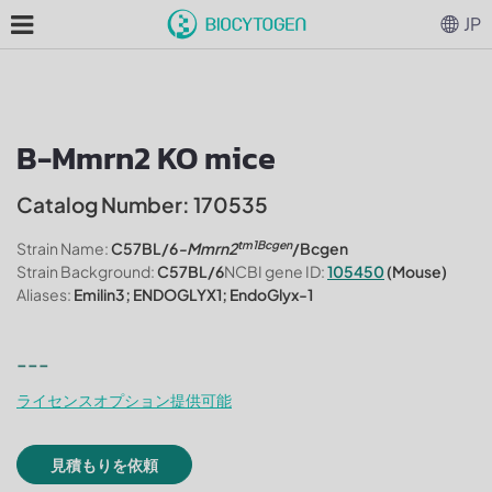
JP
B-Mmrn2 KO mice
Catalog Number: 170535
tm1Bcgen
Strain Name:
C57BL/6
-Mmrn2
/Bcgen
Strain Background:
C57BL/6
NCBI gene ID:
105450
(Mouse)
Aliases:
Emilin3; ENDOGLYX1; EndoGlyx-1
---
ライセンスオプション提供可能
見積もりを依頼