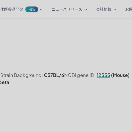
抗体医薬品開発
ニュースリリース
会社情報
お
NEW
n
Strain Background:
C57BL/6
NCBI gene ID:
12355
(Mouse)
beta