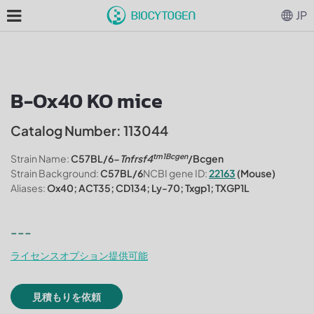
JP
B-Ox40 KO mice
Catalog Number: 113044
tm1Bcgen
Strain Name:
C57BL/6-
Tnfrsf4
/Bcgen
Strain Background:
C57BL/6
NCBI gene ID:
22163
(Mouse)
Aliases:
Ox40; ACT35; CD134; Ly-70; Txgp1; TXGP1L
---
ライセンスオプション提供可能
見積もりを依頼