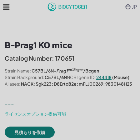
JP
B-Prag1 KO mice
Catalog Number: 170651
tm1Bcgen
Strain Name:
C57BL/6N
-Prag1
/Bcgen
Strain Background:
C57BL/6N
NCBI gene ID:
244418
(Mouse)
Aliases:
NACK; Sgk223; D8Ertd82e; mFLJ00269; 9830148H23
---
ライセンスオプション提供可能
見積もりを依頼