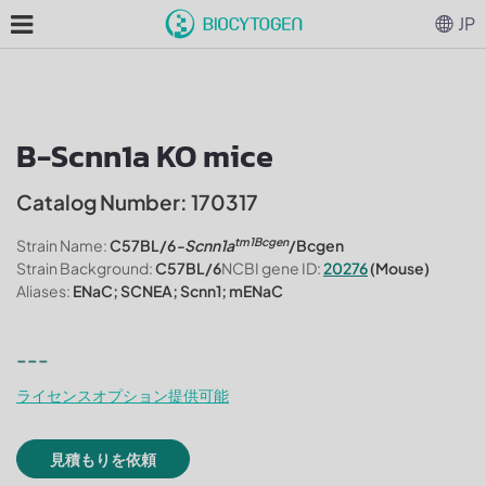
JP
B-Scnn1a KO mice
Catalog Number: 170317
tm1Bcgen
Strain Name:
C57BL/6
-Scnn1a
/Bcgen
Strain Background:
C57BL/6
NCBI gene ID:
20276
(Mouse)
Aliases:
ENaC; SCNEA; Scnn1; mENaC
---
ライセンスオプション提供可能
見積もりを依頼