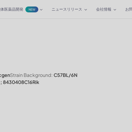
抗体医薬品開発
ニュースリリース
会社情報
お
NEW
cgen
Strain Background:
C57BL/6N
; 8430408C16Rik