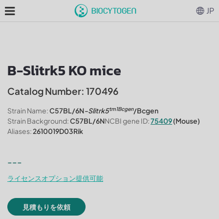
JP
B-Slitrk5 KO mice
Catalog Number: 170496
tm1Bcgen
Strain Name:
C57BL/6N
-Slitrk5
/Bcgen
Strain Background:
C57BL/6N
NCBI gene ID:
75409
(Mouse)
Aliases:
2610019D03Rik
---
ライセンスオプション提供可能
見積もりを依頼