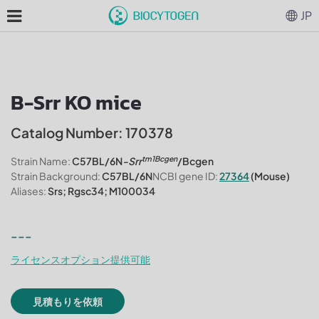
JP
B-Srr KO mice
Catalog Number: 170378
tm1Bcgen
Strain Name:
C57BL/6N
-Srr
/Bcgen
Strain Background:
C57BL/6N
NCBI gene ID:
27364
(Mouse)
Aliases:
Srs; Rgsc34; M100034
---
ライセンスオプション提供可能
見積もりを依頼