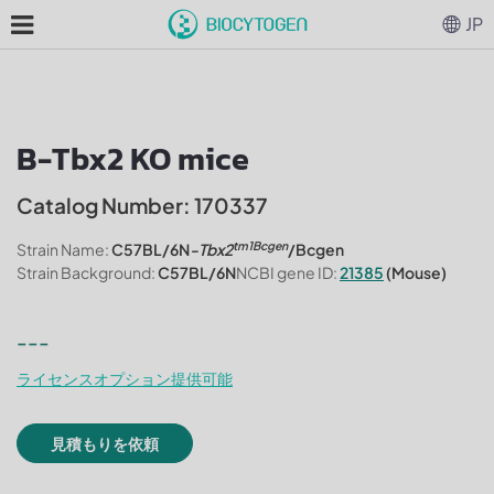
JP
B-Tbx2 KO mice
Catalog Number: 170337
tm1Bcgen
Strain Name:
C57BL/6N
-Tbx2
/Bcgen
Strain Background:
C57BL/6N
NCBI gene ID:
21385
(Mouse)
---
ライセンスオプション提供可能
見積もりを依頼