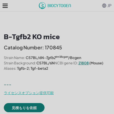
JP
B-Tgfb2 KO mice
Catalog Number: 170845
tm1Bcgen
Strain Name:
C57BL/6N
-Tgfb2
/Bcgen
Strain Background:
C57BL/6N
NCBI gene ID:
21808
(Mouse)
Aliases:
Tgfb-2; Tgf-beta2
---
ライセンスオプション提供可能
見積もりを依頼