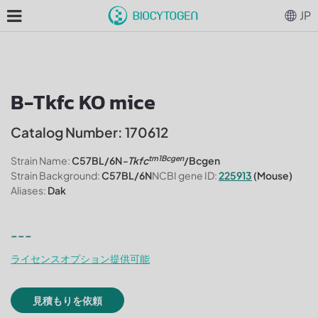
JP
B-Tkfc KO mice
Catalog Number: 170612
tm1Bcgen
Strain Name:
C57BL/6N
-Tkfc
/Bcgen
Strain Background:
C57BL/6N
NCBI gene ID:
225913
(Mouse)
Aliases:
Dak
---
ライセンスオプション提供可能
見積もりを依頼