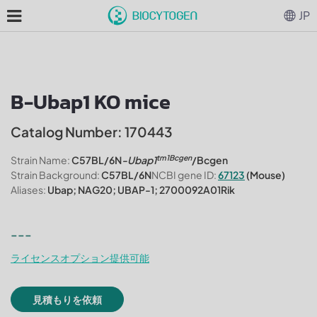
JP
B-Ubap1 KO mice
Catalog Number: 170443
tm1Bcgen
Strain Name:
C57BL/6N
-Ubap1
/Bcgen
Strain Background:
C57BL/6N
NCBI gene ID:
67123
(Mouse)
Aliases:
Ubap; NAG20; UBAP-1; 2700092A01Rik
---
ライセンスオプション提供可能
見積もりを依頼