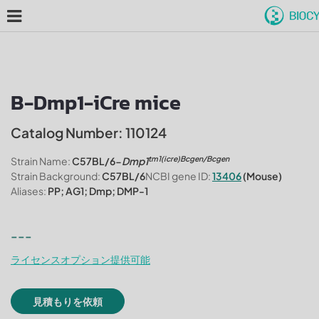
B-Dmp1-iCre mice
Catalog Number: 110124
tm1(icre)Bcgen
/Bcgen
Strain Name:
C57BL/6-
Dmp1
Strain Background:
C57BL/6
NCBI gene ID:
13406
(Mouse)
Aliases:
PP; AG1; Dmp; DMP-1
---
ライセンスオプション提供可能
見積もりを依頼