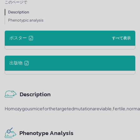
このページで
Description
Phenotypic analysis
ポスター
すべて表示
出版物
Description
Homozygousmiceforthetargetedmutationareviable,fertile,normal
Phenotype Analysis