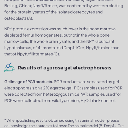
Beijing, China); Npyfl/fl mice, was confirmed by western blotting
for the protein lysates of the isolated osteocytes and
osteoblasts (A).
NPY protein expression was much lower in the bone marrow-
depleted femur homogenates, but not in the whole bone
marrow cells, the whole brain lysate, and the NPY-abundant
hypothalamus, of 4-month-old Dmp1-iCre; Npyfl/fl mice than
that of Npyfl/fl littermates (C).
Results of agarose gel electrophoresis
PCR products are separated by gel
Gel image of PCR products.
electrophoresis on a 2% agarose gel. PC: samples used for PCR
were collected from heterozygous mice; WT: samples used for
PCR were collected from wild type mice; H
O: blank control.
2
* When publishing results obtained using this animal model, please
acknowledge the source as follows: The animal model [B-Dmp1-iCre