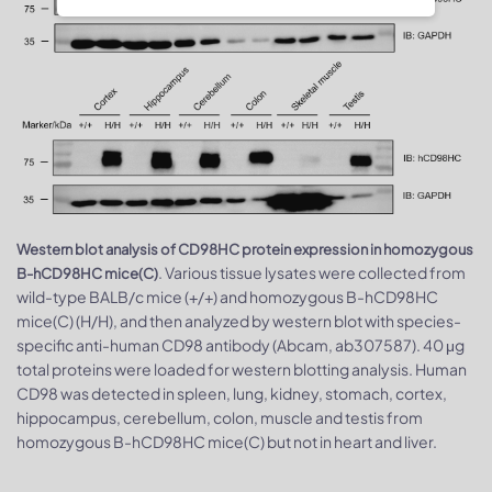
Western blot analysis of CD98HC protein expression in homozygous
. Various tissue lysates were collected from
B-hCD98HC mice(C)
wild-type BALB/c mice (+/+) and homozygous B-hCD98HC
mice(C) (H/H), and then analyzed by western blot with species-
specific anti-human CD98 antibody (Abcam, ab307587). 40 μg
total proteins were loaded for western blotting analysis. Human
CD98 was detected in spleen, lung, kidney, stomach, cortex,
hippocampus, cerebellum, colon, muscle and testis from
homozygous B-hCD98HC mice(C) but not in heart and liver.