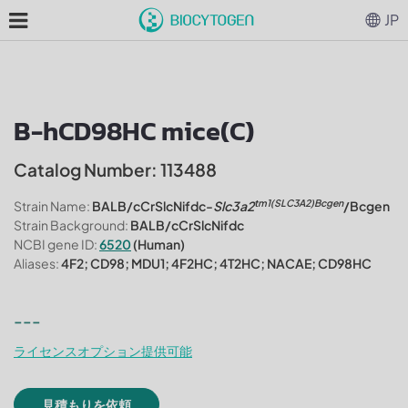
JP
B-hCD98HC mice(C)
Catalog Number: 113488
tm1(SLC3A2)Bcgen
Strain Name:
BALB/cCrSlcNifdc-
Slc3a2
/Bcgen
Strain Background:
BALB/cCrSlcNifdc
NCBI gene ID:
6520
(Human)
Aliases:
4F2; CD98; MDU1; 4F2HC; 4T2HC; NACAE; CD98HC
---
ライセンスオプション提供可能
見積もりを依頼