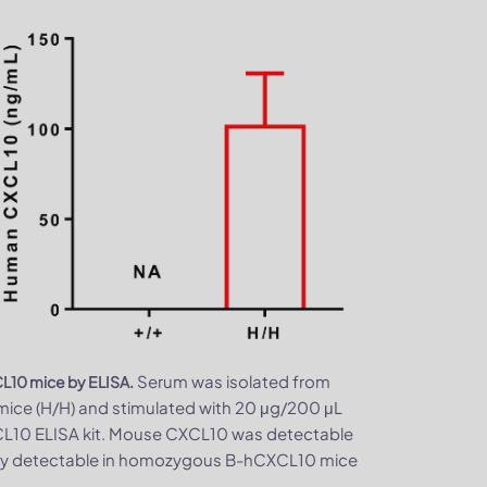
Serum was isolated from
CL10 mice by ELISA.
ice (H/H) and stimulated with 20 μg/200 μL
XCL10 ELISA kit. Mouse CXCL10 was detectable
ely detectable in homozygous B-hCXCL10 mice