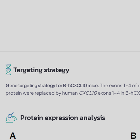
Targeting strategy
The exons 1~4 of
Gene targeting strategy for B-hCXCL10 mice.
protein were replaced by human
CXCL10
exons 1~4 in B-hC
Protein expression analysis