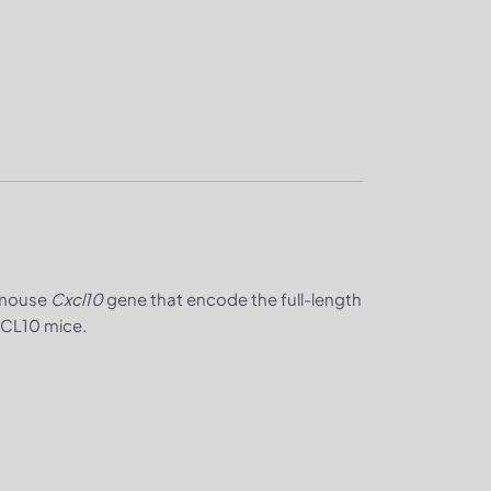
 mouse
Cxcl10
gene that encode the full-length
XCL10 mice.