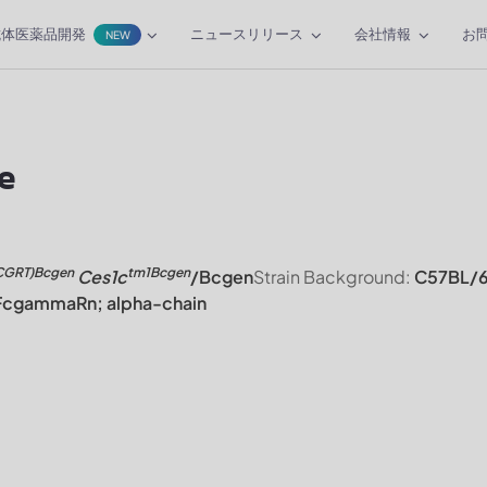
抗体医薬品開発
ニュースリリース
会社情報
お
NEW
e
CGRT)Bcgen
tm1Bcgen
Ces1c
/Bcgen
Strain Background:
C57BL/
FcgammaRn; alpha-chain