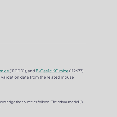
 mice
( 110001), and
B-Ces1c KO mice
(112677).
e validation data from the related mouse
knowledge the source as follows: The animal model [B-
.