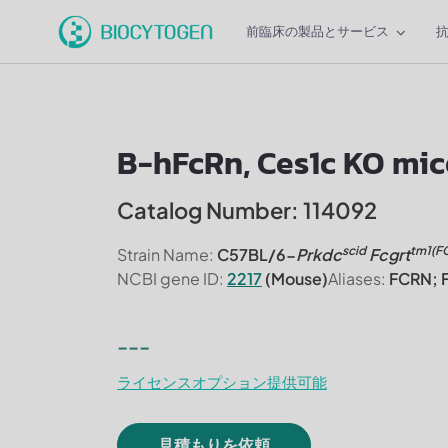
前臨床の製品とサービス
B-hFcRn, Ces1c KO mic
Catalog Number: 114092
scid
tm1(F
Strain Name:
C57BL/6-
Prkdc
Fcgrt
NCBI gene ID:
2217
(Mouse)
Aliases:
FCRN; 
---
ライセンスオプション提供可能
見積もりを依頼