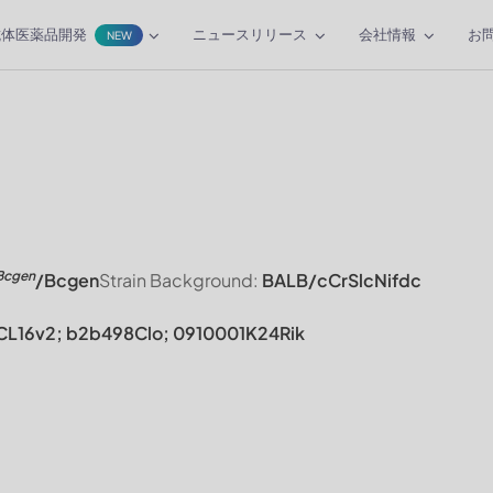
抗体医薬品開発
ニュースリリース
会社情報
お
NEW
Bcgen
/Bcgen
Strain Background:
BALB/cCrSlcNifdc
CL16v2; b2b498Clo; 0910001K24Rik