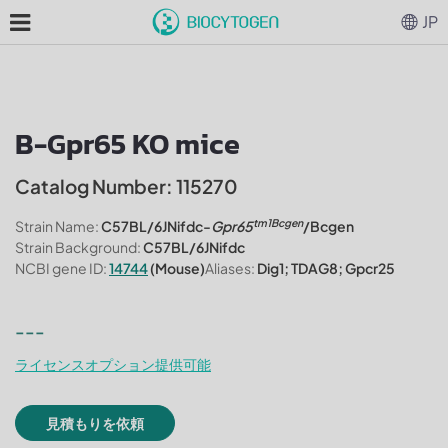
JP
B-Gpr65 KO mice
Catalog Number: 115270
tm1Bcgen
Strain Name:
C57BL/6JNifdc-
Gpr65
/Bcgen
Strain Background:
C57BL/6JNifdc
NCBI gene ID:
14744
(Mouse)
Aliases:
Dig1; TDAG8; Gpcr25
---
ライセンスオプション提供可能
見積もりを依頼