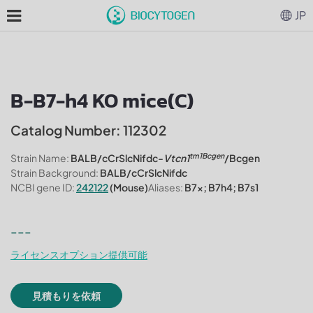
JP
B-B7-h4 KO mice(C)
Catalog Number: 112302
tm1Bcgen
Strain Name:
BALB/cCrSlcNifdc-
Vtcn1
/Bcgen
Strain Background:
BALB/cCrSlcNifdc
NCBI gene ID:
242122
(Mouse)
Aliases:
B7x; B7h4; B7s1
---
ライセンスオプション提供可能
見積もりを依頼