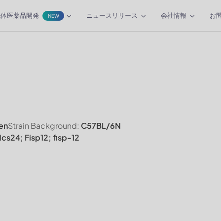
抗体医薬品開発
ニュースリリース
会社情報
お
NEW
en
Strain Background:
C57BL/6N
cs24; Fisp12; fisp-12