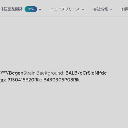
抗体医薬品開発
ニュースリリース
会社情報
お
NEW
cgen
/Bcgen
Strain Background:
BALB/cCrSlcNifdc
tgp; 9130415E20Rik; B430305P08Rik