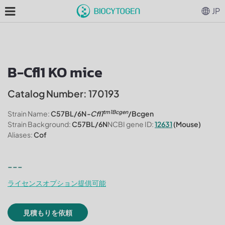
JP
B-Cfl1 KO mice
Catalog Number: 170193
tm1Bcgen
Strain Name:
C57BL/6N
-Cfl1
/Bcgen
Strain Background:
C57BL/6N
NCBI gene ID:
12631
(Mouse)
Aliases:
Cof
---
ライセンスオプション提供可能
見積もりを依頼