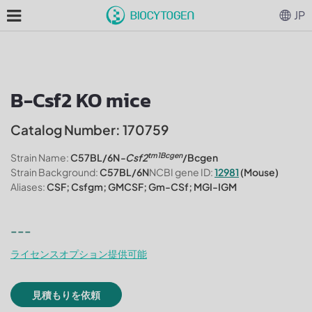
JP
B-Csf2 KO mice
Catalog Number: 170759
tm1Bcgen
Strain Name:
C57BL/6N
-Csf2
/Bcgen
Strain Background:
C57BL/6N
NCBI gene ID:
12981
(Mouse)
Aliases:
CSF; Csfgm; GMCSF; Gm-CSf; MGI-IGM
---
ライセンスオプション提供可能
見積もりを依頼