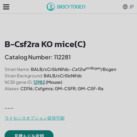
JP
B-Csf2ra KO mice(C)
Catalog Number: 112281
tm1Bcgen
Strain Name:
BALB/cCrSlcNifdc-
Csf2ra
/Bcgen
Strain Background:
BALB/cCrSlcNifdc
NCBI gene ID:
12982
(Mouse)
Aliases:
CD116; Csfgmra; GM-CSFR; GM-CSF-Ra
---
ライセンスオプション提供可能
見積もりを依頼