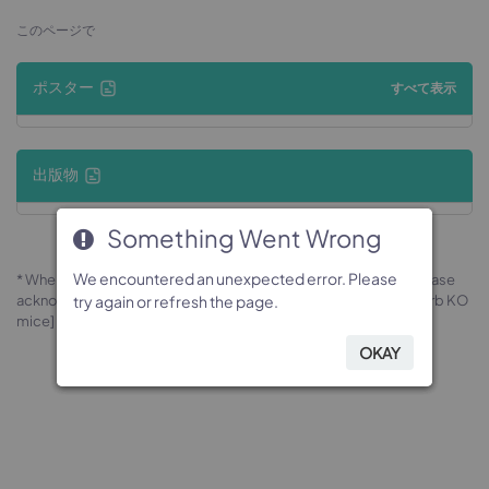
このページで
ポスター
すべて表示
出版物
Something Went Wrong
Something Went Wrong
Something Went Wrong
Something Went Wrong
We encountered an unexpected error. Please
We encountered an unexpected error. Please
We encountered an unexpected error. Please
We encountered an unexpected error. Please
* When publishing results obtained using this animal model, please
acknowledge the source as follows: The animal model [B-Csf2rb KO
try again or refresh the page.
try again or refresh the page.
try again or refresh the page.
try again or refresh the page.
mice] (Cat# 170200) was purchased from Biocytogen.
OKAY
OKAY
OKAY
OKAY