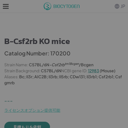
JP
B-Csf2rb KO mice
Catalog Number: 170200
tm1Bcgen
Strain Name:
C57BL/6N
-Csf2rb
/Bcgen
Strain Background:
C57BL/6N
NCBI gene ID:
12983
(Mouse)
Aliases:
Bc; Il3r; AIC2B; Il3rb; Il5rb; CDw131; Il3rb1; Csf2rb1; Csf
gmrb
---
ライセンスオプション提供可能
見積もりを依頼