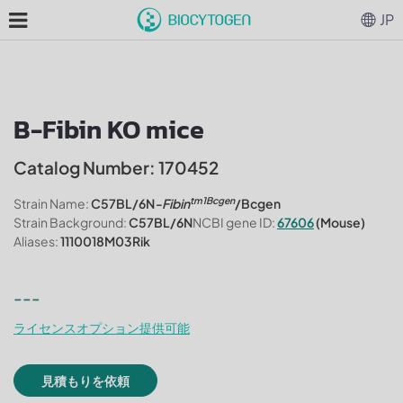
JP
B-Fibin KO mice
Catalog Number: 170452
tm1Bcgen
Strain Name:
C57BL/6N
-Fibin
/Bcgen
Strain Background:
C57BL/6N
NCBI gene ID:
67606
(Mouse)
Aliases:
1110018M03Rik
---
ライセンスオプション提供可能
見積もりを依頼