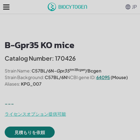
JP
B-Gpr35 KO mice
Catalog Number: 170426
tm1Bcgen
Strain Name:
C57BL/6N
-Gpr35
/Bcgen
Strain Background:
C57BL/6N
NCBI gene ID:
64095
(Mouse)
Aliases:
KPG_007
---
ライセンスオプション提供可能
見積もりを依頼