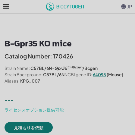
JP
B-Gpr35 KO mice
Catalog Number: 170426
tm1Bcgen
Strain Name:
C57BL/6N
-Gpr35
/Bcgen
Strain Background:
C57BL/6N
NCBI gene ID:
64095
(Mouse)
Aliases:
KPG_007
---
ライセンスオプション提供可能
見積もりを依頼