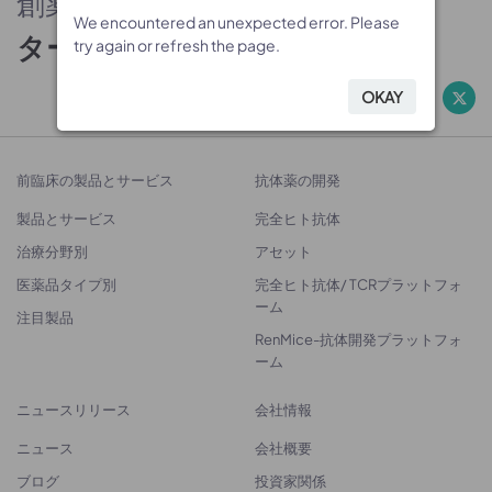
創薬のパートナー
We encountered an unexpected error. Please
We encountered an unexpected error. Please
We encountered an unexpected error. Please
ターゲットから治療法開発へ
try again or refresh the page.
try again or refresh the page.
try again or refresh the page.
OKAY
OKAY
OKAY
前臨床の製品とサービス
抗体薬の開発
製品とサービス
完全ヒト抗体
治療分野別
アセット
医薬品タイプ別
完全ヒト抗体/ TCRプラットフォ
ーム
注目製品
RenMice-抗体開発プラットフォ
ーム
ニュースリリース
会社情報
ニュース
会社概要
ブログ
投資家関係