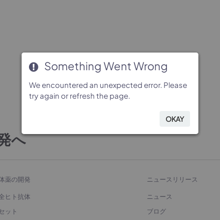
Something Went Wrong
Something Went Wrong
Something Went Wrong
Something Went Wrong
We encountered an unexpected error. Please
We encountered an unexpected error. Please
We encountered an unexpected error. Please
We encountered an unexpected error. Please
try again or refresh the page.
try again or refresh the page.
try again or refresh the page.
try again or refresh the page.
OKAY
OKAY
OKAY
OKAY
発へ
体薬の開発
ニュースリリース
全ヒト抗体
ニュース
セット
ブログ