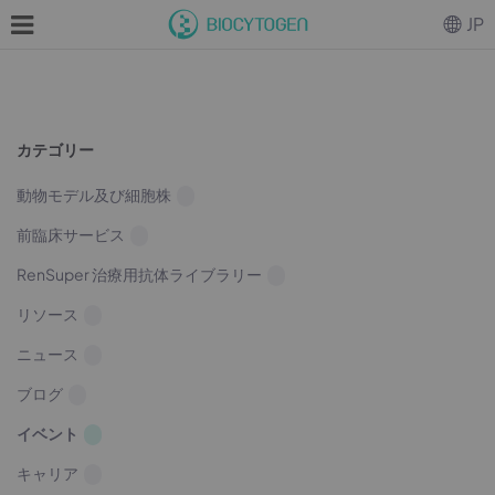
JP
カテゴリー
動物モデル及び細胞株
前臨床サービス
RenSuper 治療用抗体ライブラリー
リソース
ニュース
ブログ
イベント
キャリア