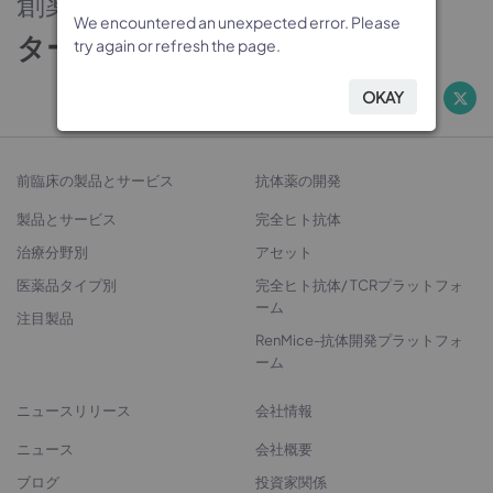
創薬のパートナー
We encountered an unexpected error. Please
We encountered an unexpected error. Please
We encountered an unexpected error. Please
We encountered an unexpected error. Please
ターゲットから治療法開発へ
try again or refresh the page.
try again or refresh the page.
try again or refresh the page.
try again or refresh the page.
OKAY
OKAY
OKAY
OKAY
前臨床の製品とサービス
抗体薬の開発
製品とサービス
完全ヒト抗体
治療分野別
アセット
医薬品タイプ別
完全ヒト抗体/ TCRプラットフォ
ーム
注目製品
RenMice-抗体開発プラットフォ
ーム
ニュースリリース
会社情報
ニュース
会社概要
ブログ
投資家関係