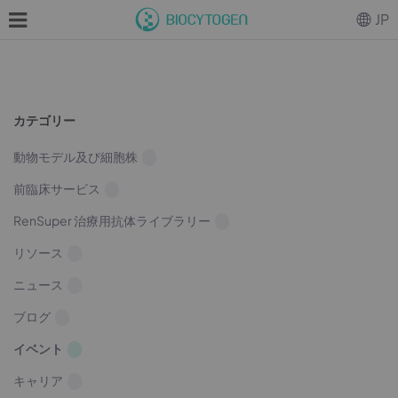
JP
カテゴリー
動物モデル及び細胞株
前臨床サービス
RenSuper 治療用抗体ライブラリー
リソース
ニュース
ブログ
イベント
キャリア