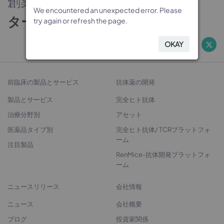
創薬のパートナー
We encountered an unexpected error. Please
We encountered an unexpected error. Please
We encountered an unexpected error. Please
We encountered an unexpected error. Please
ターゲットから治療法開発へ
try again or refresh the page.
try again or refresh the page.
try again or refresh the page.
try again or refresh the page.
OKAY
OKAY
OKAY
OKAY
前臨床の製品とサービス
抗体薬の開発
製品とサービス
完全ヒト抗体
治療分野別
アセット
医薬品タイプ別
完全ヒト抗体/ TCRプラットフォ
ーム
注目製品
RenMice-抗体開発プラットフォ
ーム
ニュースリリース
会社情報
ニュース
会社概要
ブログ
投資家関係