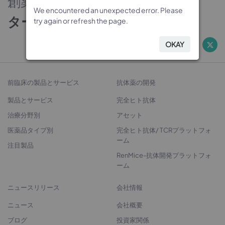
創薬のパートナー
We encountered an unexpected error. Please
We encountered an unexpected error. Please
We encountered an unexpected error. Please
We encountered an unexpected error. Please
ターゲットから治療法開発へ
try again or refresh the page.
try again or refresh the page.
try again or refresh the page.
try again or refresh the page.
OKAY
OKAY
OKAY
OKAY
前臨床の製品とサービス
抗体薬の開発
製品とサービス
完全ヒト抗体
治療分野別
アセット
医薬品タイプ別
完全ヒト抗体/ TCRプラットフォ
ーム
注目製品
RenMice-抗体開発プラットフォ
ーム
ニュースリリース
会社情報
ニュース
会社概要
ブログ
投資家関係