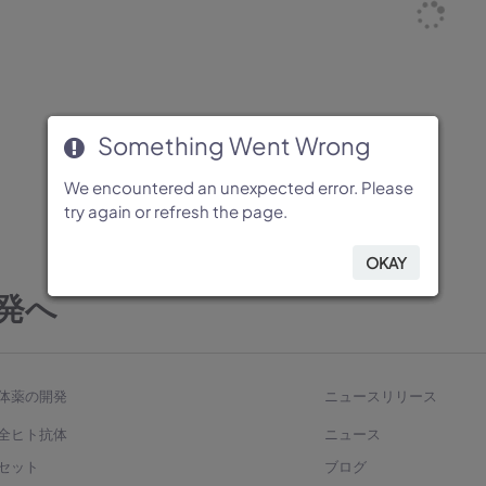
Something Went Wrong
Something Went Wrong
Something Went Wrong
Something Went Wrong
Something Went Wrong
We encountered an unexpected error. Please
We encountered an unexpected error. Please
We encountered an unexpected error. Please
We encountered an unexpected error. Please
We encountered an unexpected error. Please
try again or refresh the page.
try again or refresh the page.
try again or refresh the page.
try again or refresh the page.
try again or refresh the page.
OKAY
OKAY
OKAY
OKAY
OKAY
発へ
体薬の開発
ニュースリリース
全ヒト抗体
ニュース
セット
ブログ