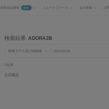
抗体医薬品開発
ニュースリリース
会社情報
お
NEW
検索結果:
ADORA2B
動物モデル及び細胞株
0
結果
注目製品