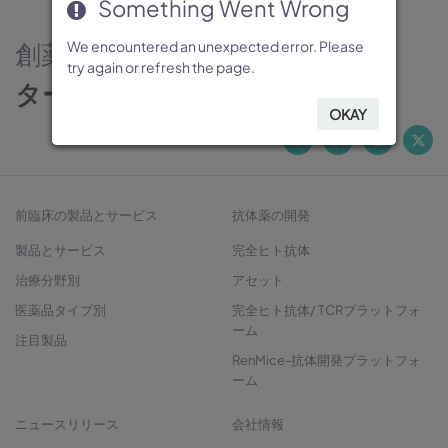
Something Went Wrong
Something Went Wrong
Something Went Wrong
Something Went Wrong
Something Went Wrong
創薬のパートナー
We encountered an unexpected error. Please
We encountered an unexpected error. Please
We encountered an unexpected error. Please
We encountered an unexpected error. Please
We encountered an unexpected error. Please
try again or refresh the page.
try again or refresh the page.
try again or refresh the page.
try again or refresh the page.
try again or refresh the page.
ターゲットから治療法開発へ
OKAY
OKAY
OKAY
OKAY
OKAY
前臨床の製品とサービス
抗体薬の開発
製品とサービス
完全ヒト抗体
治療分野別
アセット
医薬品タイプ別
完全ヒト抗体/ TCRプラットフォ
ーム
注目製品
RenMice-抗体開発プラットフォ
ーム
ニュースリリース
会社情報