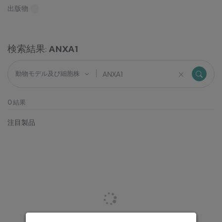
出版物
検索結果:
ANXA1
動物モデル及び細胞株
0
結果
注目製品