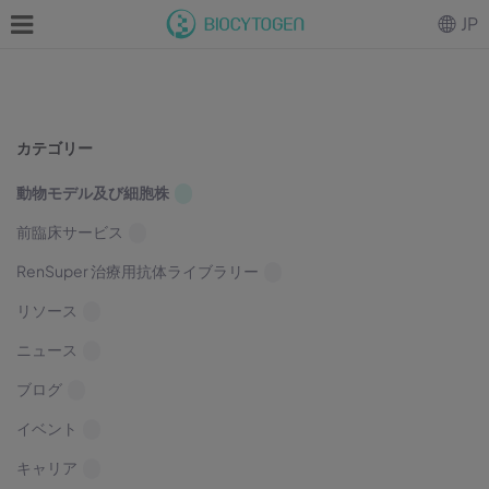
JP
カテゴリー
動物モデル及び細胞株
前臨床サービス
RenSuper 治療用抗体ライブラリー
リソース
ニュース
ブログ
イベント
キャリア