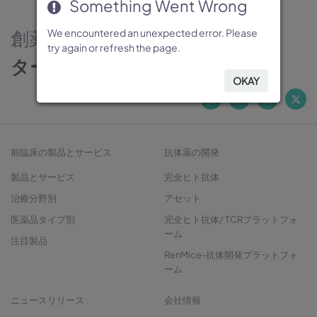
Something Went Wrong
Something Went Wrong
Something Went Wrong
Something Went Wrong
Something Went Wrong
創薬のパートナー
We encountered an unexpected error. Please
We encountered an unexpected error. Please
We encountered an unexpected error. Please
We encountered an unexpected error. Please
We encountered an unexpected error. Please
try again or refresh the page.
try again or refresh the page.
try again or refresh the page.
try again or refresh the page.
try again or refresh the page.
ターゲットから治療法開発へ
OKAY
OKAY
OKAY
OKAY
OKAY
前臨床の製品とサービス
抗体薬の開発
製品とサービス
完全ヒト抗体
治療分野別
アセット
医薬品タイプ別
完全ヒト抗体/ TCRプラットフォ
ーム
注目製品
RenMice-抗体開発プラットフォ
ーム
ニュースリリース
会社情報