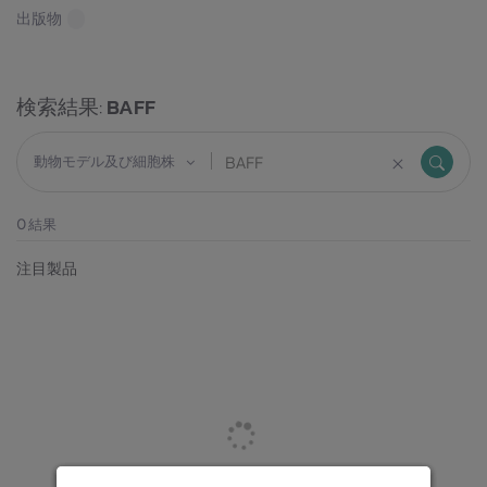
出版物
検索結果:
BAFF
動物モデル及び細胞株
0
結果
注目製品