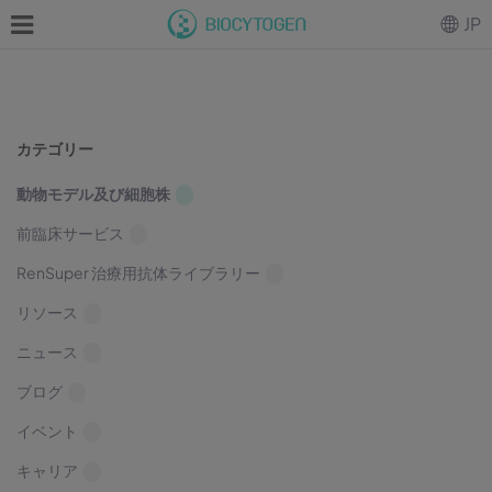
JP
カテゴリー
動物モデル及び細胞株
前臨床サービス
RenSuper 治療用抗体ライブラリー
リソース
ニュース
ブログ
イベント
キャリア