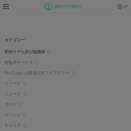
JP
カテゴリー
動物モデル及び細胞株
前臨床サービス
RenSuper 治療用抗体ライブラリー
リソース
ニュース
ブログ
イベント
キャリア