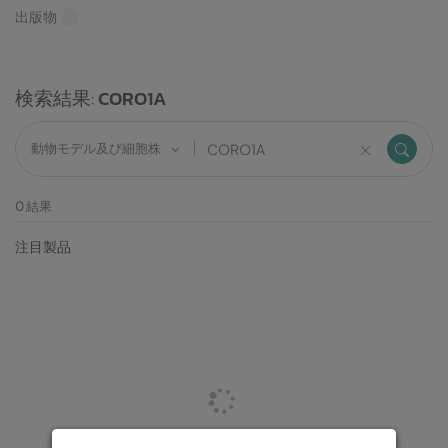
出版物
検索結果:
CORO1A
動物モデル及び細胞株
0
結果
注目製品