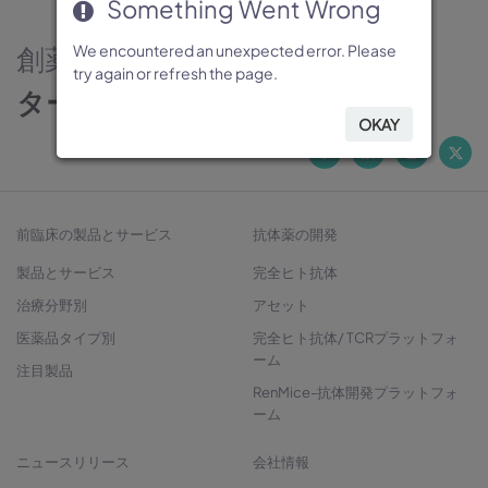
Something Went Wrong
Something Went Wrong
Something Went Wrong
Something Went Wrong
Something Went Wrong
創薬のパートナー
We encountered an unexpected error. Please
We encountered an unexpected error. Please
We encountered an unexpected error. Please
We encountered an unexpected error. Please
We encountered an unexpected error. Please
try again or refresh the page.
try again or refresh the page.
try again or refresh the page.
try again or refresh the page.
try again or refresh the page.
ターゲットから治療法開発へ
OKAY
OKAY
OKAY
OKAY
OKAY
前臨床の製品とサービス
抗体薬の開発
製品とサービス
完全ヒト抗体
治療分野別
アセット
医薬品タイプ別
完全ヒト抗体/ TCRプラットフォ
ーム
注目製品
RenMice-抗体開発プラットフォ
ーム
ニュースリリース
会社情報