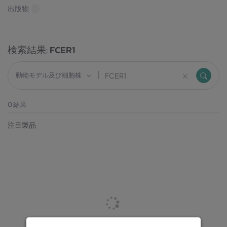
出版物
検索結果:
FCER1
動物モデル及び細胞株
0
結果
注目製品