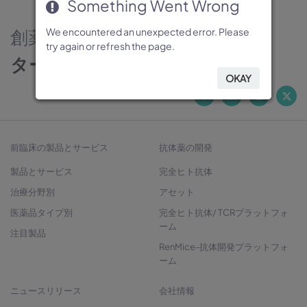
Something Went Wrong
Something Went Wrong
Something Went Wrong
Something Went Wrong
Something Went Wrong
創薬のパートナー
We encountered an unexpected error. Please
We encountered an unexpected error. Please
We encountered an unexpected error. Please
We encountered an unexpected error. Please
We encountered an unexpected error. Please
try again or refresh the page.
try again or refresh the page.
try again or refresh the page.
try again or refresh the page.
try again or refresh the page.
ターゲットから治療法開発へ
OKAY
OKAY
OKAY
OKAY
OKAY
前臨床の製品とサービス
抗体薬の開発
製品とサービス
完全ヒト抗体
治療分野別
アセット
医薬品タイプ別
完全ヒト抗体/ TCRプラットフォ
ーム
注目製品
RenMice-抗体開発プラットフォ
ーム
ニュースリリース
会社情報