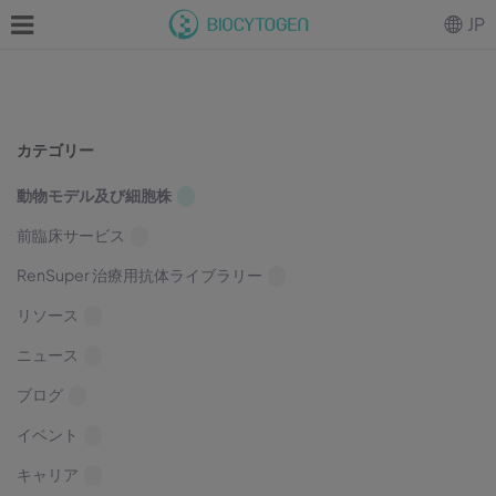
JP
カテゴリー
動物モデル及び細胞株
前臨床サービス
RenSuper 治療用抗体ライブラリー
リソース
ニュース
ブログ
イベント
キャリア