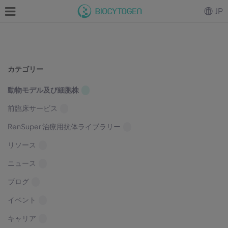
JP
カテゴリー
動物モデル及び細胞株
前臨床サービス
RenSuper 治療用抗体ライブラリー
リソース
ニュース
ブログ
イベント
キャリア