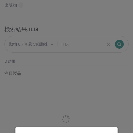
出版物
検索結果:
IL13
動物モデル及び細胞株
0
結果
注目製品