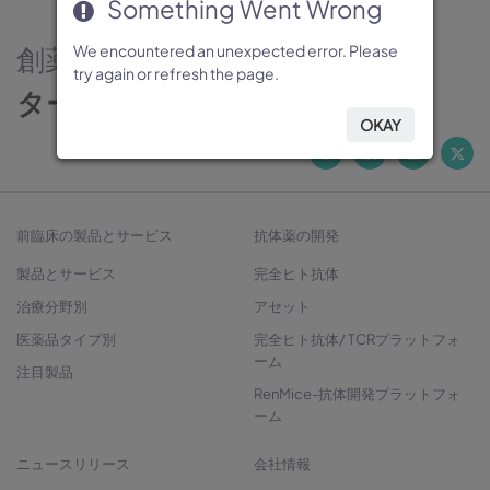
Something Went Wrong
Something Went Wrong
Something Went Wrong
Something Went Wrong
Something Went Wrong
創薬のパートナー
We encountered an unexpected error. Please
We encountered an unexpected error. Please
We encountered an unexpected error. Please
We encountered an unexpected error. Please
We encountered an unexpected error. Please
try again or refresh the page.
try again or refresh the page.
try again or refresh the page.
try again or refresh the page.
try again or refresh the page.
ターゲットから治療法開発へ
OKAY
OKAY
OKAY
OKAY
OKAY
前臨床の製品とサービス
抗体薬の開発
製品とサービス
完全ヒト抗体
治療分野別
アセット
医薬品タイプ別
完全ヒト抗体/ TCRプラットフォ
ーム
注目製品
RenMice-抗体開発プラットフォ
ーム
ニュースリリース
会社情報