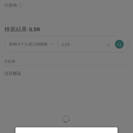
出版物
検索結果:
IL5R
動物モデル及び細胞株
0
結果
注目製品