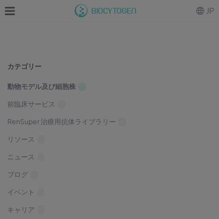
JP
カテゴリー
動物モデル及び細胞株
前臨床サービス
RenSuper 治療用抗体ライブラリー
リソース
ニュース
ブログ
イベント
キャリア