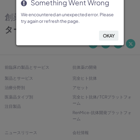
Something Went Wrong
Something Went Wrong
Something Went Wrong
Something Went Wrong
Something Went Wrong
創薬のパートナー
We encountered an unexpected error. Please
We encountered an unexpected error. Please
We encountered an unexpected error. Please
We encountered an unexpected error. Please
We encountered an unexpected error. Please
try again or refresh the page.
try again or refresh the page.
try again or refresh the page.
try again or refresh the page.
try again or refresh the page.
ターゲットから治療法開発へ
OKAY
OKAY
OKAY
OKAY
OKAY
前臨床の製品とサービス
抗体薬の開発
製品とサービス
完全ヒト抗体
治療分野別
アセット
医薬品タイプ別
完全ヒト抗体/ TCRプラットフォ
ーム
注目製品
RenMice-抗体開発プラットフォ
ーム
ニュースリリース
会社情報