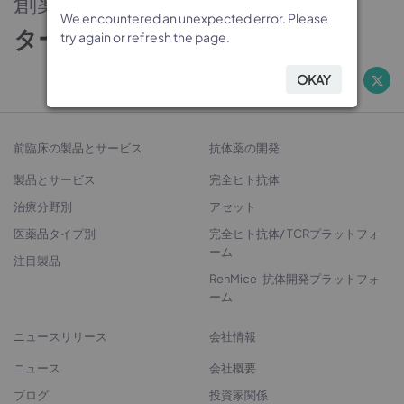
創薬のパートナー
We encountered an unexpected error. Please
We encountered an unexpected error. Please
We encountered an unexpected error. Please
We encountered an unexpected error. Please
ターゲットから治療法開発へ
try again or refresh the page.
try again or refresh the page.
try again or refresh the page.
try again or refresh the page.
OKAY
OKAY
OKAY
OKAY
前臨床の製品とサービス
抗体薬の開発
製品とサービス
完全ヒト抗体
治療分野別
アセット
医薬品タイプ別
完全ヒト抗体/ TCRプラットフォ
ーム
注目製品
RenMice-抗体開発プラットフォ
ーム
ニュースリリース
会社情報
ニュース
会社概要
ブログ
投資家関係