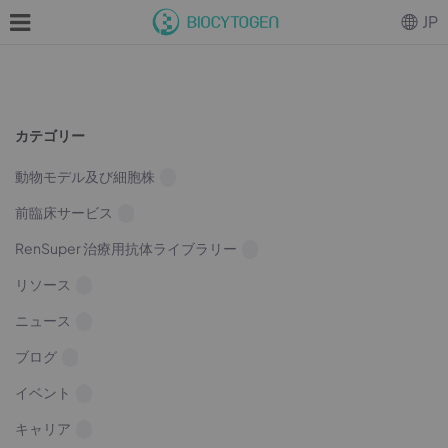
JP
カテゴリー
動物モデル及び細胞株
前臨床サービス
RenSuper 治療用抗体ライブラリー
リソース
ニュース
ブログ
イベント
キャリア