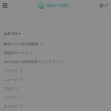
JP
カテゴリー
動物モデル及び細胞株
前臨床サービス
RenSuper 治療用抗体ライブラリー
リソース
ニュース
ブログ
イベント
キャリア