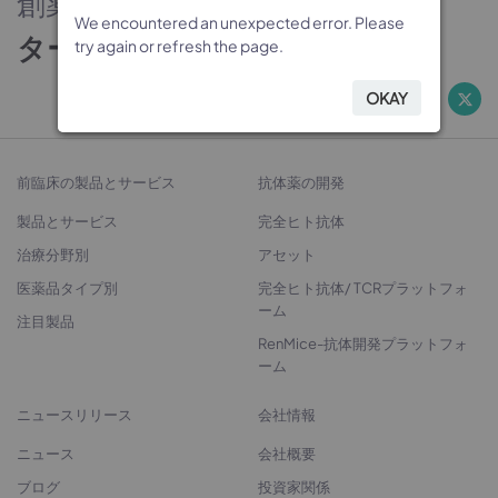
創薬のパートナー
We encountered an unexpected error. Please
We encountered an unexpected error. Please
We encountered an unexpected error. Please
We encountered an unexpected error. Please
ターゲットから治療法開発へ
try again or refresh the page.
try again or refresh the page.
try again or refresh the page.
try again or refresh the page.
OKAY
OKAY
OKAY
OKAY
前臨床の製品とサービス
抗体薬の開発
製品とサービス
完全ヒト抗体
治療分野別
アセット
医薬品タイプ別
完全ヒト抗体/ TCRプラットフォ
ーム
注目製品
RenMice-抗体開発プラットフォ
ーム
ニュースリリース
会社情報
ニュース
会社概要
ブログ
投資家関係