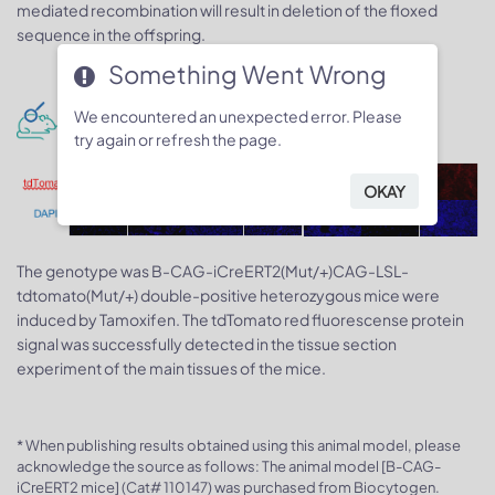
mediated recombination will result in deletion of the floxed
sequence in the offspring.
Something Went Wrong
Phenotype analysis
We encountered an unexpected error. Please
try again or refresh the page.
OKAY
The genotype was B-CAG-iCreERT2(Mut/+)CAG-LSL-
tdtomato(Mut/+) double-positive heterozygous mice were
induced by Tamoxifen. The tdTomato red fluorescense protein
signal was successfully detected in the tissue section
experiment of the main tissues of the mice.
* When publishing results obtained using this animal model, please
acknowledge the source as follows: The animal model [B-CAG-
iCreERT2 mice] (Cat# 110147) was purchased from Biocytogen.