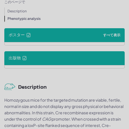
このページで
Description
Phenotypic analysis
ポスター
すべて表示
出版物
Description
Homozygous mice for the targeted mutation are viable, fertile,
normal in size and do not display any gross physical or behavioral
abnormalities. In this strain, Cre recombinase expression is
under the control of
CAG
promoter. When crossed with a strain
containing a loxP-site flanked sequence of interest, Cre-