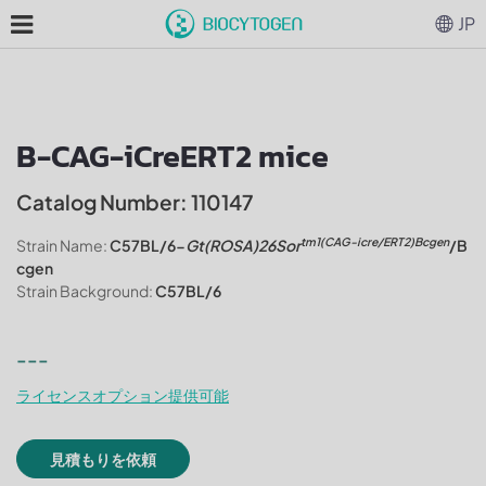
JP
B-CAG-iCreERT2 mice
Catalog Number: 110147
tm1(CAG-icre/ERT2)Bcgen
Strain Name:
C57BL/6-
Gt(ROSA)26Sor
/B
cgen
Strain Background:
C57BL/6
---
ライセンスオプション提供可能
見積もりを依頼