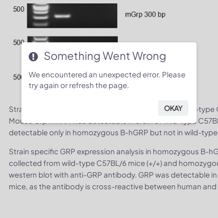
Something Went Wrong
We encountered an unexpected error. Please
try again or refresh the page.
OKAY
Strain specific analysis of GRP gene expression in wild-ty
Mouse Grp mRNA was detectable in brain of wild-type C57
detectable only in homozygous B-hGRP but not in wild-type
Strain specific GRP expression analysis in homozygous B-hG
collected from wild-type C57BL/6 mice (+/+) and homozygo
western blot with anti-GRP antibody. GRP was detectable 
mice, as the antibody is cross-reactive between human an