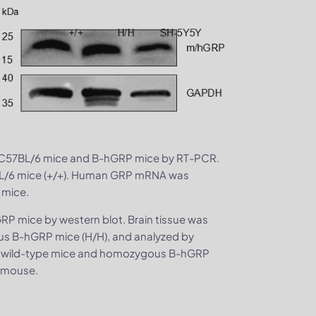
pe C57BL/6 mice and B-hGRP mice by RT-PCR.
BL/6 mice (+/+). Human GRP mRNA was
 mice.
RP mice by western blot. Brain tissue was
us B-hGRP mice (H/H), and analyzed by
in wild-type mice and homozygous B-hGRP
d mouse.